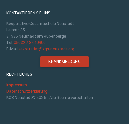
KONTAKTIEREN SIE UNS
Kooperative Gesamtschule Neustadt
Leinstr. 85
31535 Neustadt am Rübenberge
Tel.
05032 / 8440900
E-Mail
sekretariat@kgs-neustadt.org
KRANKMELDUNG
RECHTLICHES
Impressum
Datenschutzerklärung
KGS Neustadt© 2026 - Alle Rechte vorbehalten