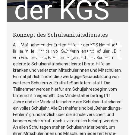
der KGS
Konzept des Schulsanitätsdienstes
Neustadt
Alle Maßnahmen der Ersten-Hilfe an der KGS Neustadt
liegen in den Händen von Schülerinnen und Schülern. Der
von Frau Le Corre, Frau von Lingen und Frau Schröder
geleitete Schulsanitätsdienst leistet Erste-Hilfe an
kranken und verletzten Mitschülerinnen und Mitschülern.
Einmal jährlich findet die zweitägige Neuausbildung von
weiteren Schülern zu ErsthilfeSanitätern statt. Die
Teilnehmer werden hierfür am Schuljahresbeginn vom
Unterricht freigestellt. Das Mindestalter beträgt 11
Jahre und die Mindestteilnahme am Schulsanitätsdienst
ein volles Schuljahr. Alle Ersthelfer sind bei „Behandlungs-
Fehlern“ grundsätzlich über die Schule versichert und
können weder straf- noch zivilrechtlich belangt werden.
An allen Schultagen stehen Schulsanitäter bereit, um
ihren Mitschülerinnen und Mitschülern jederzeit Erste-