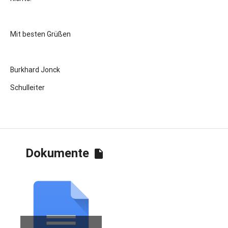
Mit besten Grüßen
Burkhard Jonck
Schulleiter
Dokumente
insert_drive_file