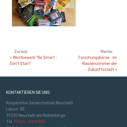
Zurück
Weiter
« Wettbewerb "Be Smart -
Forschungsbörse - im
Don't Start"
Klassenzimmer der
Zukunftsstadt »
KONTAKTIEREN SIE UNS
Kooperative Gesamtschule Neustadt
Leinstr. 85
31535 Neustadt am Rübenberge
Tel.
05032 / 8440900