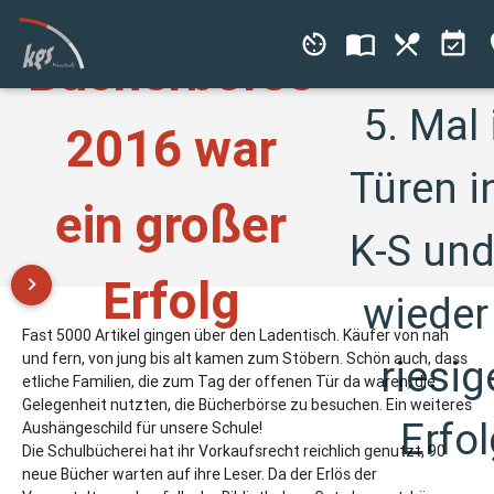
av_timer
import_contacts
local_dining
event_available
p
öffnete
Bücherbörse
5. Mal 
2016 war
Türen i
ein großer
K-S und
Erfolg
keyboard_arrow_right
wieder
Fast 5000 Artikel gingen über den Ladentisch. Käufer von nah
und fern, von jung bis alt kamen zum Stöbern. Schön auch, dass
riesi
etliche Familien, die zum Tag der offenen Tür da waren, die
Gelegenheit nutzten, die Bücherbörse zu besuchen. Ein weiteres
Erfol
Aushängeschild für unsere Schule!
Die Schulbücherei hat ihr Vorkaufsrecht reichlich genutzt, 90
neue Bücher warten auf ihre Leser. Da der Erlös der