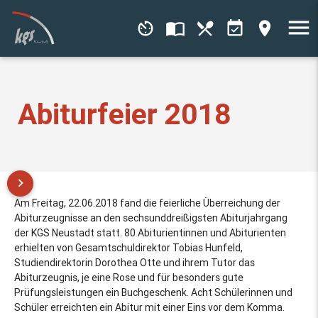
menu
av_timer
import_contacts
local_dining
event_available
place
Abiturfeier 2018
keyboard_arrow_right
Am Freitag, 22.06.2018 fand die feierliche Überreichung der
Abiturzeugnisse an den sechsunddreißigsten Abiturjahrgang
der KGS Neustadt statt. 80 Abiturientinnen und Abiturienten
erhielten von Gesamtschuldirektor Tobias Hunfeld,
Studiendirektorin Dorothea Otte und ihrem Tutor das
Abiturzeugnis, je eine Rose und für besonders gute
Prüfungsleistungen ein Buchgeschenk. Acht Schülerinnen und
Schüler erreichten ein Abitur mit einer Eins vor dem Komma.