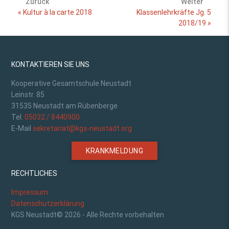
Zurück
Weiter
« Kultur à la carte 2018
Klassenlehrkräfte Jg. 5
2018/19 »
KONTAKTIEREN SIE UNS
Kooperative Gesamtschule Neustadt
Leinstr. 85
31535 Neustadt am Rübenberge
Tel.
05032 / 8440900
E-Mail
sekretariat@kgs-neustadt.org
KRANKMELDUNG
RECHTLICHES
Impressum
Datenschutzerklärung
KGS Neustadt© 2026 - Alle Rechte vorbehalten