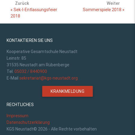
Zurück
Weiter
« Sek-I-Entlassungsfeier
Sommerspiele 2018 »
2018
KONTAKTIEREN SIE UNS
Kooperative Gesamtschule Neustadt
Leinstr. 85
31535 Neustadt am Rübenberge
Tel.
05032 / 8440900
E-Mail
sekretariat@kgs-neustadt.org
KRANKMELDUNG
RECHTLICHES
Impressum
Datenschutzerklärung
KGS Neustadt© 2026 - Alle Rechte vorbehalten