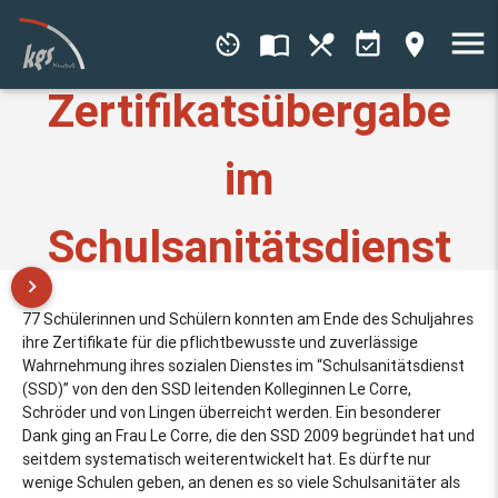
menu
av_timer
import_contacts
local_dining
event_available
place
Zertifikatsübergabe
im
Schulsanitätsdienst
keyboard_arrow_right
77 Schülerinnen und Schülern konnten am Ende des Schuljahres
ihre Zertifikate für die pflichtbewusste und zuverlässige
Wahrnehmung ihres sozialen Dienstes im “Schulsanitätsdienst
(SSD)” von den den SSD leitenden Kolleginnen Le Corre,
Schröder und von Lingen überreicht werden. Ein besonderer
Dank ging an Frau Le Corre, die den SSD 2009 begründet hat und
seitdem systematisch weiterentwickelt hat. Es dürfte nur
wenige Schulen geben, an denen es so viele Schulsanitäter als