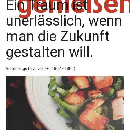
genieße
Ein Traum ist
unerlässlich, wenn
man die Zukunft
gestalten will.
Victor Hugo (frz. Dichter, 1802 - 1885)