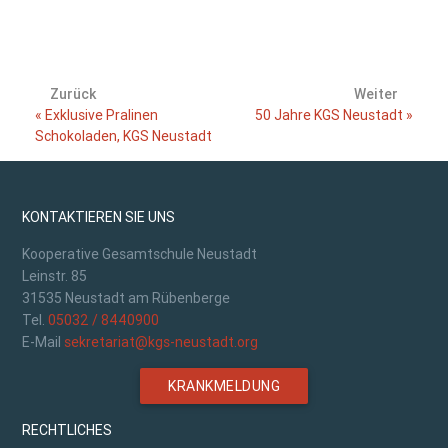
Zurück
Weiter
« Exklusive Pralinen
50 Jahre KGS Neustadt »
Schokoladen, KGS Neustadt
KONTAKTIEREN SIE UNS
Kooperative Gesamtschule Neustadt
Leinstr. 85
31535 Neustadt am Rübenberge
Tel.
05032 / 8440900
E-Mail
sekretariat@kgs-neustadt.org
KRANKMELDUNG
RECHTLICHES