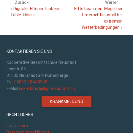
Zurück
Weiter
« Digitaler Elterninfoabend
Bitte beachten: Möglicher
Tabletklasse
Unterrichtsausfall bei
extremen
Wetterbedingungen »
KONTAKTIEREN SIE UNS
Kooperative Gesamtschule Neustadt
Leinstr. 85
31535 Neustadt am Rübenberge
Tel.
05032 / 8440900
E-Mail
sekretariat@kgs-neustadt.org
KRANKMELDUNG
RECHTLICHES
Impressum
Datenschutzerklärung