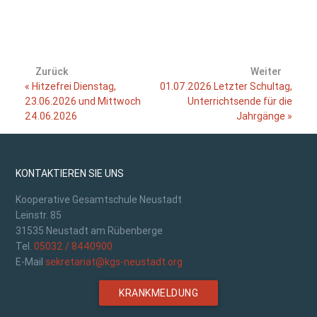
Zurück
Weiter
« Hitzefrei Dienstag,
01.07.2026 Letzter Schultag,
23.06.2026 und Mittwoch
Unterrichtsende für die
24.06.2026
Jahrgänge »
KONTAKTIEREN SIE UNS
Kooperative Gesamtschule Neustadt
Leinstr. 85
31535 Neustadt am Rübenberge
Tel.
05032 / 8440900
E-Mail
sekretariat@kgs-neustadt.org
KRANKMELDUNG