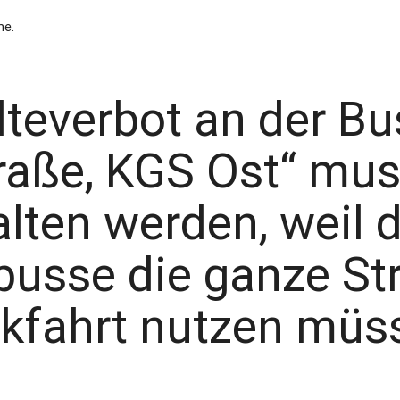
me.
teverbot an der Bu
traße, KGS Ost“ mu
lten werden, weil 
usse die ganze Str
ckfahrt nutzen müs