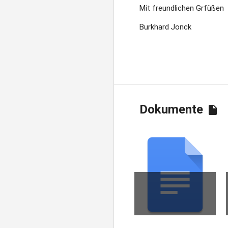
Mit freundlichen Grfüßen
Burkhard Jonck
Dokumente
insert_drive_file