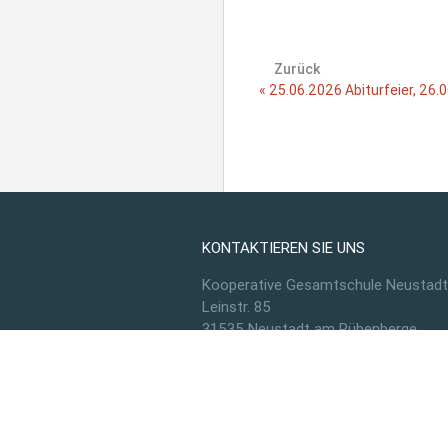
Zurück
« 25.06.2026 Abiturfeier, 26.
KONTAKTIEREN SIE UNS
Kooperative Gesamtschule Neustadt
Leinstr. 85
31535 Neustadt am Rübenberge
Tel.
05032 / 8440900
E-Mail
sekretariat@kgs-neustadt.org